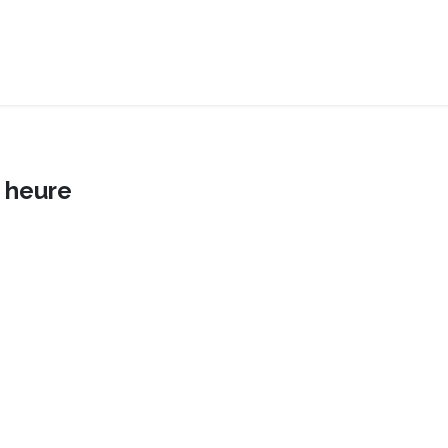
Accueil
Nos compétences
Liens utiles / FAQ
Nous conta
 heure